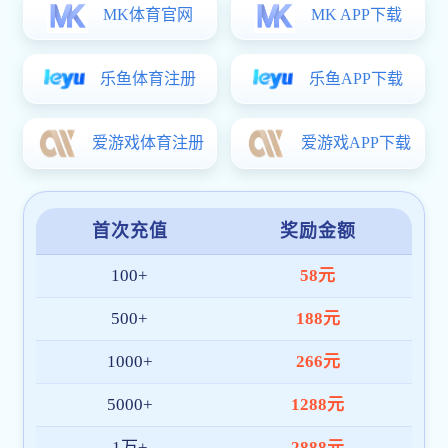
欧洲杯买球入口首页:丰台聚力育英才 学科
并进攀新高——陶西平创新人才学院召开
寒假工作总结会 ，共探拔尖人
2025-03-03
才培养新路径
共9条
1
学校地址：北京市丰台区益泽路15号 电话(Telephone)：+86-010-83666014 传真
(Fax)：+86-010-83666014 邮政编码：100071
版权所有? 北京十二中联合总校融媒中心 京ICP备2021028771号 京公网安备
110106000382号